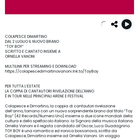
COLAPESCE DIMARTINO
DAL 2 LUGLIO IL NUOVO BRANO
“TOY BOY”
SCRITTO E CANTATO INSIEME A
ORNELLA VANONI
MULTILINK PER STREAMING E DOWNLOAD:
https://colapescedimartinovanoni.lnk.to/ToyBoy
PER TUTTA L’ESTATE
LA COPPIA DI CANTAUTORI RIVELAZIONE DELL'ANNO
È IN TOUR NELLE PRINCIPALI ARENE E FESTIVAL
Colapesce e Dimartino, la coppia di cantautori rivelazione
dell’anno, tornano con un nuovo sorprendente brano dal titolo “Toy
Boy” (42 Records/Numero Uno) insieme a due icone mondiali della
cultura e dello spettacolo italiano: la Signora della musica italiana
Ornella Vanoni e il regista candidato all’Oscar, Luca Guadagnino.
TOY BOY è una romantica ed ironica bossanova, scritta da
Colapesce, Dimartino insieme ad Ornella Vanoni. Un viaggio