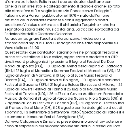
d’amore tra le Isole Eolie in cui i due cantautori duettano con
Ornella in un irresistibile corteggiamento. Il brano è anche ispirato
alle atmosfere di "La voglia la pazzia l'incoscienza l’allegria”,
l’album della Vanoni pubblicato nel 1976 - nato dall’unione
artistica della cantante milanese con il leggendario poeta
brasiliano Vinicius de Moraes e il chitarrista Toquinho - che ha
segnato la storia della musica italiana. La traccia è prodotta da
Federico Nardelli e Giordano Colombo.
Ad accompagnare l’uscita della canzone, il video con la
straordinaria regia di Luca Guadagnino che sarà disponibile su
Vevo dalle ore 14.00.
Quest’estate i due cantautori saranno live nei principali festival e
arene estive italiane. Il tour estivo, organizzato e prodotto da OTR
Live, li vedrà protagonisti il prossimo 9 luglio al Festival Dei Due
Mondi di Spoleto (PG), il 10 luglio all’Arena della Regina di Cattolica
(RN), il 12 luglio al Marostica Summer Festival di Marostica (VI), il 13
luglio al Bike In di Mantova, il 16 luglio al Luce Music Festival di
Bitonto (BA), il 18 luglio al Nova di Bologna, il 19 luglio al Moonland
Festival di Sarzana (SP), il 21 luglio a Estate Sforzesca di Milano, il 22
luglio al Flowers Festival di Torino, il 25 luglio al No Borders Music
Festival di Tarvisio (UD), il 26 e 27 alla Cavea Auditorium Parco della
Musica di Roma, il 31 luglio al Parco dei Suoni di Riola Sardo (OR), il
7 agosto al Locus Festival di Fasano (BR), il 21 agosto al Terrasound
di Francavilla al Mare (CH), il 28 agosto con la data già sold out di
Taormina, il 3 settembre a Settembre Prato È Spettacolo di Prato e il 4
settembre al Nosound Fest di Servigliano (FM).
Dal vivo, Colapesce e Dimartino presenteranno uno show potente e
ricco di sorprese in cui suoneranno live sia alcuni classici del loro