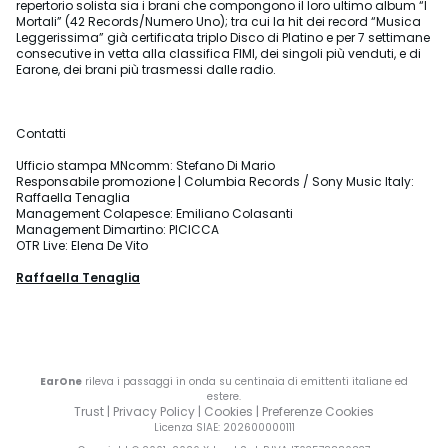
repertorio solista sia i brani che compongono il loro ultimo album “I
Mortali” (42 Records/Numero Uno); tra cui la hit dei record “Musica
Leggerissima” già certificata triplo Disco di Platino e per 7 settimane
consecutive in vetta alla classifica FIMI, dei singoli più venduti, e di
Earone, dei brani più trasmessi dalle radio.
Contatti
Ufficio stampa MNcomm: Stefano Di Mario
Responsabile promozione | Columbia Records / Sony Music Italy:
Raffaella Tenaglia
Management Colapesce: Emiliano Colasanti
Management Dimartino: PICICCA
OTR Live: Elena De Vito
Raffaella Tenaglia
EarOne
rileva i passaggi in onda su centinaia di emittenti italiane ed
estere.
Trust
|
Privacy Policy
|
Cookies
|
Preferenze Cookies
Licenza SIAE
: 202600000111