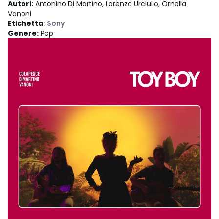
Autori
:
Antonino Di Martino, Lorenzo Urciullo, Ornella
Vanoni
Etichetta
:
Sony
Genere
:
Pop