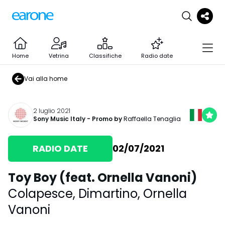
Home
Vetrina
Classifiche
Radio date
Vai alla home
2 luglio 2021
Sony Music Italy
- Promo by
Raffaella Tenaglia
RADIO DATE
02/07/2021
Toy Boy (feat. Ornella Vanoni)
Colapesce
,
Dimartino
,
Ornella
Vanoni