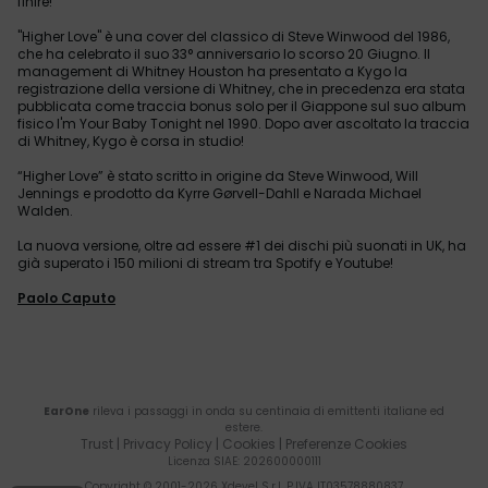
finire! ”
"Higher Love" è una cover del classico di Steve Winwood del 1986,
che ha celebrato il suo 33° anniversario lo scorso 20 Giugno. Il
management di Whitney Houston ha presentato a Kygo la
registrazione della versione di Whitney, che in precedenza era stata
pubblicata come traccia bonus solo per il Giappone sul suo album
fisico I'm Your Baby Tonight nel 1990. Dopo aver ascoltato la traccia
di Whitney, Kygo è corsa in studio!
“Higher Love” è stato scritto in origine da Steve Winwood, Will
Jennings e prodotto da Kyrre Gørvell-Dahll e Narada Michael
Walden.
La nuova versione, oltre ad essere #1 dei dischi più suonati in UK, ha
già superato i 150 milioni di stream tra Spotify e Youtube!
Paolo Caputo
EarOne
rileva i passaggi in onda su centinaia di emittenti italiane ed
estere.
Trust
|
Privacy Policy
|
Cookies
|
Preferenze Cookies
Licenza SIAE
: 202600000111
Copyright © 2001-
2026
Xdevel S.r.l. P.IVA IT03578880837