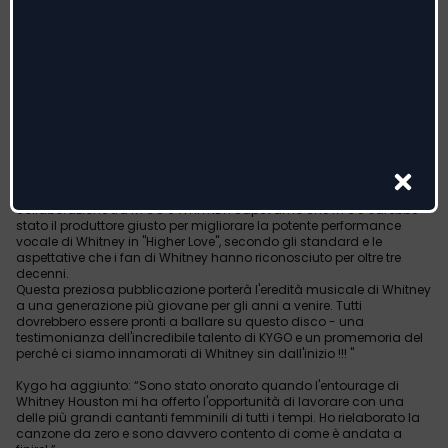
Dopo una lunga serie di successi, la superstar globale, produttore e
DJ, Kyrre Gørvell-Dahll - a.k.a. Kygo ha pubblicato il nuovo singolo
“Higher Love” con Whitney Houston, l'artista femminile più premiata
di tutti i tempi.
Sia Kygo che Pat Houston (sorella di Whitney) hanno parlato con
Rolling Stone per spiegare la collaborazione.
Pat Houston ha dichiarato del singolo, “The Estate of Whitney E.
Houston e il nostro nuovo partner Primary Wave sono lieti della
collaborazione tra KYGO e WHITNEY. Sapevamo che KYGO sarebbe
stato il produttore giusto per migliorare la potente performance
vocale di Whitney in "Higher Love", secondo gli standard e le
aspettative che i fan di Whitney hanno riconosciuto per oltre tre
decenni.
Questa preziosa pubblicazione porterà l'eredità musicale di Whitney
a una generazione più giovane per gli anni a venire. Tutti
dovrebbero essere pronti a ballare su questo disco - una
testimonianza dell'incredibile talento di KYGO e un promemoria del
perché ci siamo innamorati di Whitney sin dall'inizio !!! "
Kygo ha aggiunto: “Sono stato onorato quando l'entourage di
Whitney Houston mi ha offerto l'opportunità di lavorare con una
delle più grandi cantanti femminili di tutti i tempi. Ho rielaborato la
canzone da zero e sono davvero contento di come è andata a