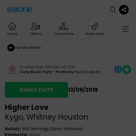
Home
Vetrina
Classifiche
Radio date
Vai alla home
10 settembre 2019 alle ore 2:00
Sony Music Italy
- Promo by
Paolo Caputo
RADIO DATE
13/09/2019
Higher Love
Kygo
,
Whitney Houston
Autori
:
Will Jennings,Steve Winwood
Etichetta
:
Sony