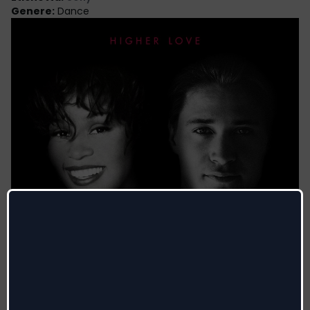
Genere
:
Dance