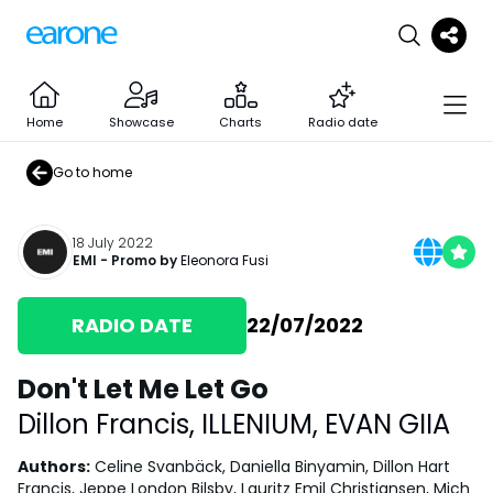
Home
Showcase
Charts
Radio date
Go to home
18 July 2022
EMI
- Promo by
Eleonora Fusi
RADIO DATE
22/07/2022
Don't Let Me Let Go
Dillon Francis
,
ILLENIUM
,
EVAN GIIA
Authors
:
Celine Svanbäck, Daniella Binyamin, Dillon Hart
Francis, Jeppe London Bilsby, Lauritz Emil Christiansen, Mich