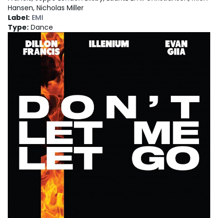
Hansen, Nicholas Miller
Label
:
EMI
Type
:
Dance