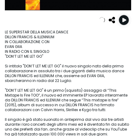
LE SUPERSTAR DELLA MUSICA DANCE
DILLON FRANCIS & ILLENNIUM
IN COLLABORAZIONE CON
EVAN GIIA
IN RADIO CON IL SINGOLO
"DON’T LET ME LET GO"
Si intitola "DON’T LET ME LET GO" il nuovo singolo nato della prima
collaborazione in assoluto tra i due giganti della musica dance
DILLON FRANCIS ed ILLENIUM che, assieme ad EVAN GIIA,
sbarcheranno in radio dal 22 Luglio.
"DON’T LET ME LET GO" è un primo (squisito) assaggio di “This
Mixtape Is Fire TOO”, il nuovo ed imminente EP lavorato interamente
da DILLON FRANCIS ed ILLENIUM che segue “This mixtape is fire”
(2015), album di successo in cui DILLON FRANCIS ha firmato
collaborazioni con Calvin Harris, Skrillex e Kygo tra tutti.
Il singolo è già stato suonato in anteprima dal vivo dai tre artisti
durante i loro concerti degli ultimi mesi ed è diventato fin da subito
uno dei preferiti dai fan…anche grazie al videoclip che su YouTube
ha già totalizzato quasi 100.000 views in soli due giorni.