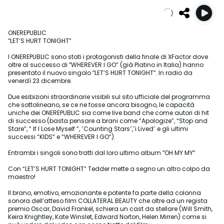
ONEREPUBLIC
ʺLET’S HURT TONIGHTʺ
I ONEREPUBLIC sono stati i protagonisti della finale di XFactor dove
oltre al successo di ʺWHEREVER I GO“ (già Platino in Italia) hanno
presentato il nuovo singolo ʺLET’S HURT TONIGHTʺ. In radio da
venerdì 23 dicembre.
Due esibizioni straordinarie visibili sul sito ufficiale del programma
che sottolineano, se ce ne fosse ancora bisogno, le capacità
uniche dei ONEREPUBLIC sia come live band che come autori di hit
di successo (basta pensare a brani come “Apologize”, “Stop and
Stare”, “ If I Lose Myself ”, ˝Counting Stars˝,˝i Lived˝ e gli ultimi
successi “KIDS“ e “WHEREVER I GO“).
Entrambi i singoli sono tratti dal loro ultimo album ʺOH MY MYʺ
Con “LET’S HURT TONIGHT“ Tedder mette a segno un altro colpo da
maestro!
Il brano, emotivo, emozionante e potente fa parte della colonna
sonora dell’atteso film COLLATERAL BEAUTY che oltre ad un regista
premio Oscar, David Frankel, schiera un cast da stellare (Will Smith,
Keira Knightley, Kate Winslet, Edward Norton, Helen Mirren) come si