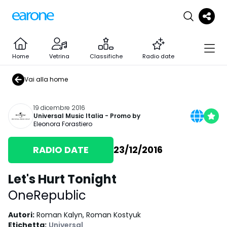
Home
Vetrina
Classifiche
Radio date
Vai alla home
19 dicembre 2016
Universal Music Italia
- Promo by
Eleonora Forastiero
RADIO DATE
23/12/2016
Let's Hurt Tonight
OneRepublic
Autori
:
Roman Kalyn, Roman Kostyuk
Etichetta
:
Universal