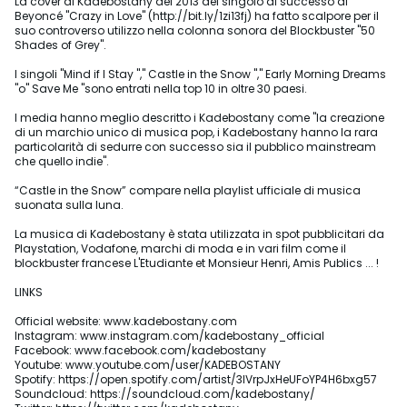
La cover di Kadebostany del 2013 del singolo di successo di
Beyoncé "Crazy in Love" (http://bit.ly/1zi13fj) ha fatto scalpore per il
suo controverso utilizzo nella colonna sonora del Blockbuster "50
Shades of Grey".
I singoli "Mind if I Stay "," Castle in the Snow "," Early Morning Dreams
"o" Save Me "sono entrati nella top 10 in oltre 30 paesi.
I media hanno meglio descritto i Kadebostany come "la creazione
di un marchio unico di musica pop, i Kadebostany hanno la rara
particolarità di sedurre con successo sia il pubblico mainstream
che quello indie".
“Castle in the Snow” compare nella playlist ufficiale di musica
suonata sulla luna.
La musica di Kadebostany è stata utilizzata in spot pubblicitari da
Playstation, Vodafone, marchi di moda e in vari film come il
blockbuster francese L'Etudiante et Monsieur Henri, Amis Publics ... !
LINKS
Official website: www.kadebostany.com
Instagram: www.instagram.com/kadebostany_official
Facebook: www.facebook.com/kadebostany
Youtube: www.youtube.com/user/KADEBOSTANY
Spotify: https://open.spotify.com/artist/3IVrpJxHeUFoYP4H6bxg57
Soundcloud: https://soundcloud.com/kadebostany/