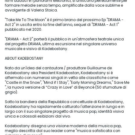
ritmi audaci e i panorami elettronici, si uniscono perfettamente per
formare melodie senza tempo, amplificate dalla voce sublime e
avvolgente di Valeria Stoica.
"Take Me To The Moon" è il primo brano del prossimo Ep "DRAMA -
Act 2" in uscita entro la fine dell'anno, sequel di "DRAMA - Act 1"
pubblicato nel 2020.
"DRAMA - Act 2" porterà il pubblico in un'atmosfera teatrale unica
del progetto DRAMA, ultima escursione nel singolare universo
musicale e visivo di Kadebostany.
ABOUT KADEBOSTANY
Nato da un'idea del cantautore / produttore Guillaume de
Kadebostany aka President Kadebostan, Kadebostany si è
affermato con numerosi singoli in vetta alle classifiche come
"Castle in the Snow", "Mind if I Stay", "Early Morning Dreams," Save Me
", la nuova versione di “Crazy in Love” di Beyoncé (50 sfumature di
grigio).
Sotto la bandiera della Repubblica concettuale di Kadebostany,
Kadebostany ha rapidamente catturato l'attenzione in lungo e in
largo con il suo singolare progetto di musica pop, identità visiva
unica e colossali esibizioni dal vivo.
Kadebostany disegna una visione moderna della musica pop,
meglio descritta dal suo leader come "musica sofisticata con