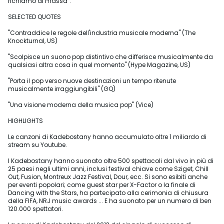
richiamo di massa".
SELECTED QUOTES
"Contraddice le regole dell'industria musicale moderna" (The
Knockturnal, US)
"Scolpisce un suono pop distintivo che differisce musicalmente da
qualsiasi altra cosa in quel momento" (Hype Magazine, US)
"Porta il pop verso nuove destinazioni un tempo ritenute
musicalmente irraggiungibili" (GQ)
"Una visione moderna della musica pop" (Vice)
HIGHLIGHTS
Le canzoni di Kadebostany hanno accumulato oltre 1 miliardo di
stream su Youtube.
I Kadebostany hanno suonato oltre 500 spettacoli dal vivo in più di
25 paesi negli ultimi anni, inclusi festival chiave come Sziget, Chill
Out, Fusion, Montreux Jazz Festival, Dour, ecc. Si sono esibiti anche
per eventi popolari; come guest star per X-Factor o la finale di
Dancing with the Stars, ha partecipato alla cerimonia di chiusura
della FIFA, NRJ music awards ... E ha suonato per un numero di ben
120.000 spettatori.