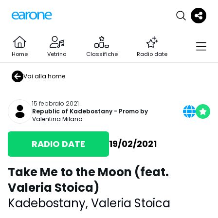
Home
Vetrina
Classifiche
Radio date
Vai alla home
15 febbraio 2021
Republic of Kadebostany
- Promo by
Valentina Milano
RADIO DATE
19/02/2021
Take Me to the Moon (feat.
Valeria Stoica)
Kadebostany
,
Valeria Stoica