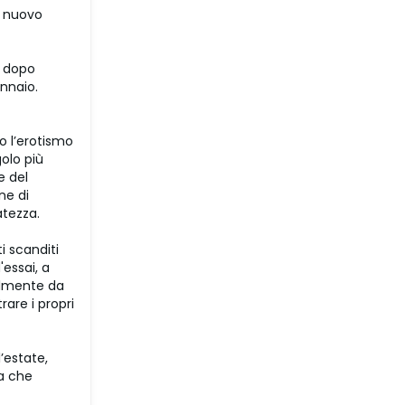
l nuovo
a dopo
nnaio.
o l’erotismo
golo più
e del
ne di
atezza.
i scanditi
'essai, a
bilmente da
rare i propri
’estate,
za che