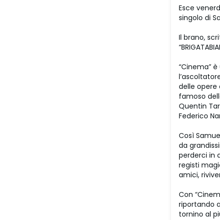
Esce venerdì
singolo di S
Il brano, sc
“BRIGATABIAN
“Cinema” è 
l’ascoltator
delle opere 
famoso dell
Quentin Tara
Federico Nar
Così Samuel
da grandissi
perderci in 
registi magi
amici, rivive
Con “Cinema
riportando a
tornino al p