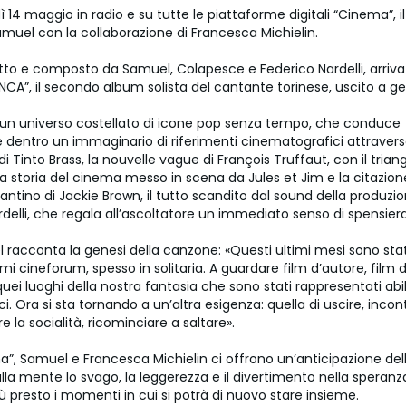
 14 maggio in radio e su tutte le piattaforme digitali “Cinema”, i
amuel con la collaborazione di Francesca Michielin.
ritto e composto da Samuel, Colapesce e Federico Nardelli, arriv
CA”, il secondo album solista del cantante torinese, uscito a ge
un universo costellato di icone pop senza tempo, che conduce
e dentro un immaginario di riferimenti cinematografici attravers
di Tinto Brass, la nouvelle vague di François Truffaut, con il trian
a storia del cinema messo in scena da Jules et Jim e la citazion
ntino di Jackie Brown, il tutto scandito dal sound della produzio
delli, che regala all’ascoltatore un immediato senso di spensier
 racconta la genesi della canzone: «Questi ultimi mesi sono stat
mi cineforum, spesso in solitaria. A guardare film d’autore, film d
quei luoghi della nostra fantasia che sono stati rappresentati a
ci. Ora si sta tornando a un’altra esigenza: quella di uscire, incont
re la socialità, ricominciare a saltare».
”, Samuel e Francesca Michielin ci offrono un’anticipazione dell
lla mente lo svago, la leggerezza e il divertimento nella speran
iù presto i momenti in cui si potrà di nuovo stare insieme.