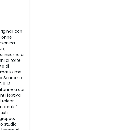
ginali con i
olonne
ubsonica
vo,
ca insieme a
ni di forte
te di
nomatissime
a a Sanremo
 Il 12
utore e a cui
nti festival
 talent
mporale”,
isti.
 gruppo,
uo studio