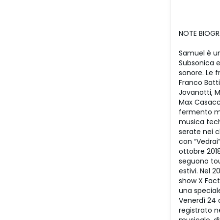
NOTE BIOGR
Samuel è un
Subsonica e
sonore. Le f
Franco Batti
Jovanotti, M
Max Casacci,
fermento mu
musica techn
serate nei 
con “Vedrai” 
ottobre 2018
seguono tour
estivi. Nel 
show X Fact
una speciale
Venerdì 24 
registrato 