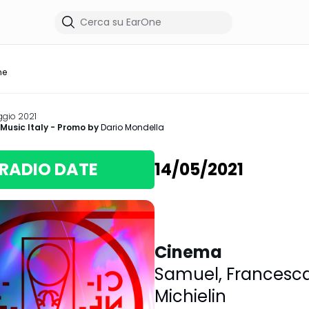
me
ggio 2021
Music Italy
- Promo by
Dario Mondella
RADIO DATE
14/05/2021
Cinema
Samuel
,
Francesc
Michielin