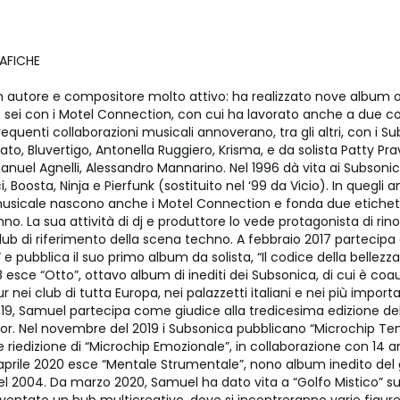
AFICHE
 autore e compositore molto attivo: ha realizzato nove album ori
 sei con i Motel Connection, con cui ha lavorato anche a due c
requenti collaborazioni musicali annoverano, tra gli altri, con i S
ato, Bluvertigo, Antonella Ruggiero, Krisma, e da solista Patty Pra
anuel Agnelli, Alessandro Mannarino. Nel 1996 dà vita ai Subsoni
 Boosta, Ninja e Pierfunk (sostituito nel ‘99 da Vicio). In quegli an
sicale nascono anche i Motel Connection e fonda due etichet
o. La sua attività di dj e produttore lo vede protagonista di ri
club di riferimento della scena techno. A febbraio 2017 partecip
e pubblica il suo primo album da solista, “Il codice della bellezza”.
 esce “Otto”, ottavo album di inediti dei Subsonica, di cui è coa
 nei club di tutta Europa, nei palazzetti italiani e nei più importa
2019, Samuel partecipa come giudice alla tredicesima edizione del
or. Nel novembre del 2019 i Subsonica pubblicano “Microchip Te
 riedizione di “Microchip Emozionale”, in collaborazione con 14 art
aprile 2020 esce “Mentale Strumentale”, nono album inedito del
nel 2004. Da marzo 2020, Samuel ha dato vita a “Golfo Mistico” s