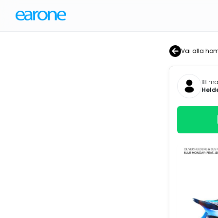
Vai alla ho
18 m
Held