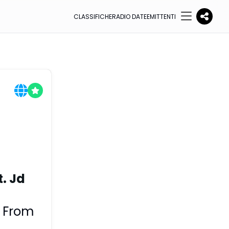
CLASSIFICHE
RADIO DATE
EMITTENTI
. Jd
 From