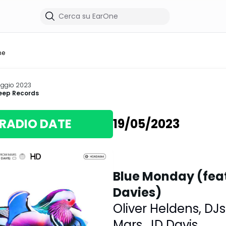
me
aggio 2023
eep Records
RADIO DATE
19/05/2023
Blue Monday (feat
Davies)
Oliver Heldens
,
DJs
Mars
,
JD Davis