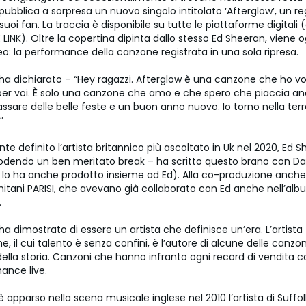
ubblica a sorpresa un nuovo singolo intitolato ‘Afterglow’, un re
 suoi fan. La traccia è disponibile su tutte le piattaforme digitali 
INK). Oltre la copertina dipinta dallo stesso Ed Sheeran, viene o
eo: la performance della canzone registrata in una sola ripresa.
ha dichiarato – “Hey ragazzi. Afterglow è una canzone che ho vo
per voi. È solo una canzone che amo e che spero che piaccia anc
ssare delle belle feste e un buon anno nuovo. Io torno nella terr
”
 definito l’artista britannico più ascoltato in Uk nel 2020, Ed 
godendo un ben meritato break – ha scritto questo brano con D
 lo ha anche prodotto insieme ad Ed). Alla co-produzione anche
ernitani PARISI, che avevano già collaborato con Ed anche nell’al
.
a dimostrato di essere un artista che definisce un’era. L’artista
, il cui talento è senza confini, è l’autore di alcune delle canzon
della storia. Canzoni che hanno infranto ogni record di vendita 
ance live.
apparso nella scena musicale inglese nel 2010 l’artista di Suffolk