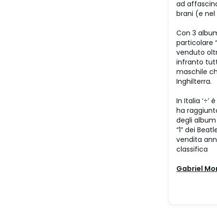
ad affascina
brani (e nel
Con 3 album 
particolare 
venduto oltr
infranto tut
maschile ch
Inghilterra.
In Italia ‘÷
ha raggiunto
degli album 
“1” dei Beatl
vendita annu
classifica
Gabriel Mo