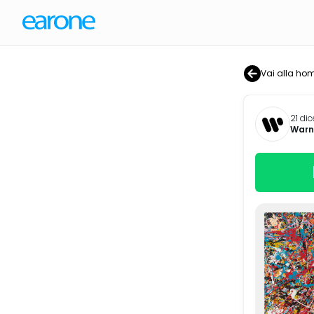
Vai alla ho
21 di
Warne