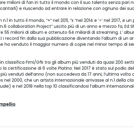
re milioni di fan in tutto il mondo con il suo talento senza pari
 cantarli) e riuscendo ad entrare in relazione con ognuno dei suo
n.1 in tutto il mondo, “+” nel 2011, “x “nel 2014 e ‘÷’ nel 2017, e un
“n.6 collaboration Project” uscito più di un anno e mezzo fa, Ed 
e 55 milioni di album e ottenuto 64 miliardi di streaming. L’ albu
ti i record fin dalla sua pubblicazione diventando l’album di un ar
e ha venduto il maggior numero di copie nel minor tempo di s
’ è in classifica Fimi/Gfk tra gli album più venduti da quasi 200 se
 la certificazione di 6 volte Platino. Nel 2017 è stato sul podio del
più venduti dell’anno (non succedeva da 17 anni, l’ultima volta 
es nel 2000, che un artista internazionale arrivasse al n.1 della cla
ale) e nel 2018 nella top 10 classificandosi l’album internazionale
mpellio