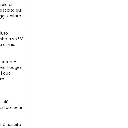
galo di
(ascolta qui
ggi svelato
luto
he a voi! Vi
a di mio
Sheeran –
avid Hodges
 i due
bum
i più
così come le
 è riuscito