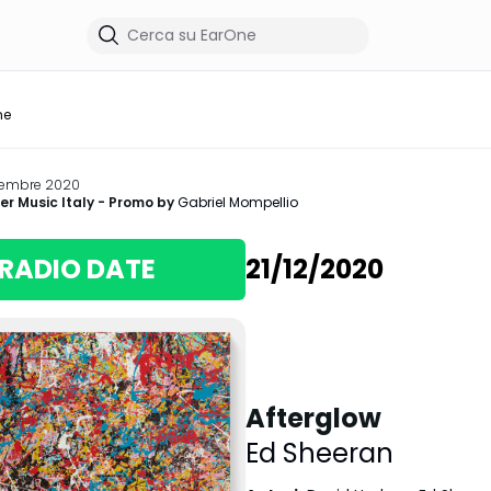
me
cembre 2020
r Music Italy
- Promo by
Gabriel Mompellio
RADIO DATE
21/12/2020
Afterglow
Ed Sheeran