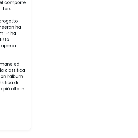
 nel comporre
i fan.
 progetto
Sheeran ha
m ‘÷’ ha
tista
empre in
ttimane ed
la classifica
con l’album
ssifica di
 più alto in