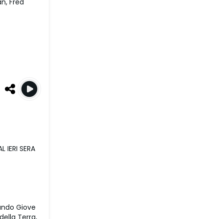
n, Fred
 IERI SERA
uando Giove
ella Terra,