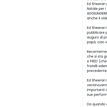
Ed Sheeran p
Natale per i
AGGIUNGERE L
anche il vid
Ed Sheeran 
pubblicare 
auguro di pa
papà, ciao x
Recentemente
che si sta 
e FRED (che
fratelli sal
precedente
Ed Sheeran h
ventinovenne
importanti 
sue perform
Da quando è 