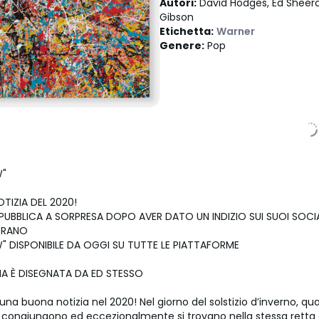
Autori
:
David Hodges, Ed Sheera
Gibson
Etichetta
:
Warner
Genere
:
Pop
W"
TIZIA DEL 2020!
PUBBLICA A SORPRESA DOPO AVER DATO UN INDIZIO SUI SUOI SOCIAL
BRANO
 DISPONIBILE DA OGGI SU TUTTE LE PIATTAFORME
NA È DISEGNATA DA ED STESSO
na buona notizia nel 2020! Nel giorno del solstizio d’inverno, q
i congiungono ed eccezionalmente si trovano nella stessa retta d