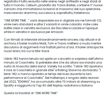
registrato il tutto esaurito nelle arene, negli anfiteatri e negli stadi di
tutto il mondo. L'album, prodotto da Travis Barker, contiene 17 nuove
canzoni che immortalano la band al massimo del suo splendore,
mescolando dramma, successo e, soprattutto, fratellanza.
“ONE MORE TIME...” sarà disponibile sia in digitale sia nei formati CD,
vinile nero standard e altre 2 varianti in vinile colorato: indie coke
bottle clear in vendita esclusiva da Discoteca Laziale e l’opaque
white in vendita in esclusiva per Amazon.
Con filmati di interviste straordinariamente sincere, clip attuali e di
archivio, il trailer mostra Mark, Tom e Travis mettersi a nudo mentre
discutono di argomenti mai trattati prima d’ora. Il trailer anticipa tre
nuovi brani, tra cui la title-track.
I blink-182 hanno tenuto ad aprile un concerto a sorpresa dell'ultimo
minuto al Coachella. Si potrebbe dire che da allora sia iniziata una
sorta di rinascita della band. Variety ha scritto: "I blink-182 riportano
il rock al Coachella in grande stile" e Rolling Stone ha dichiarato: "I
blink-182 ci hanno riportato ai tempi del liceo durante la loro
performance al Coachella". Nel frattempo, il singolo della reunion
del 2022, "EDGING", ha accumulato oltre 70 milioni di streaming su
Spotify e raggiunto la Top 40 dell’Airplay radiofonico italiano.
Questa la tracklist di “ONE MORE TIME”