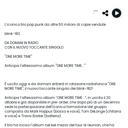
L’iconico trio pop punk da oltre 50 milioni di copie vendute
blink-182
DA DOMANI IN RADIO
CON IL NUOVO TOCCANTE SINGOLO
"ONE MORE TIME"
Anticipa l'attesissimo album "ONE MORE TIME..."
È uscito oggi e da domani entrerà in rotazione radiofonica "ONE
MORE TIME", il nuovo toccante singolo dei blink-182!
Anticipa l’attesissimo album “ONE MORE TIME...”, in uscita il 20
ottobre e già disponibile in pre-order, che dopo più di un decennio
vede la partecipazione dell'iconica formazione del gruppo
composta da Mark Hoppus (basso e voce), Tom DeLonge (chitarra
e voce) e Travis Barker (batteria).
Il trio ha inciso l’album nel bel mezzo del tour di reunion, che ha