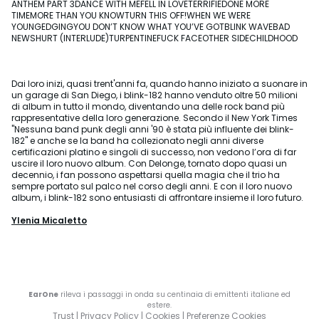
ANTHEM PART 3DANCE WITH MEFELL IN LOVETERRIFIEDONE MORE
TIMEMORE THAN YOU KNOWTURN THIS OFF!WHEN WE WERE
YOUNGEDGINGYOU DON’T KNOW WHAT YOU’VE GOTBLINK WAVEBAD
NEWSHURT (INTERLUDE)TURPENTINEFUCK FACEOTHER SIDECHILDHOOD
Dai loro inizi, quasi trent'anni fa, quando hanno iniziato a suonare in
un garage di San Diego, i blink-182 hanno venduto oltre 50 milioni
di album in tutto il mondo, diventando una delle rock band più
rappresentative della loro generazione. Secondo il New York Times
"Nessuna band punk degli anni '90 è stata più influente dei blink-
182" e anche se la band ha collezionato negli anni diverse
certificazioni platino e singoli di successo, non vedono l’ora di far
uscire il loro nuovo album. Con Delonge, tornato dopo quasi un
decennio, i fan possono aspettarsi quella magia che il trio ha
sempre portato sul palco nel corso degli anni. E con il loro nuovo
album, i blink-182 sono entusiasti di affrontare insieme il loro futuro.
Ylenia Micaletto
EarOne
rileva i passaggi in onda su centinaia di emittenti italiane ed
estere.
Trust
|
Privacy Policy
|
Cookies
|
Preferenze Cookies