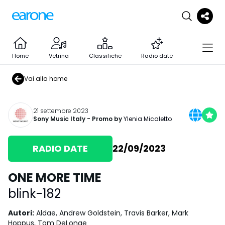
Home
Vetrina
Classifiche
Radio date
Vai alla home
21 settembre 2023
Sony Music Italy
- Promo by
Ylenia Micaletto
RADIO DATE
22/09/2023
ONE MORE TIME
blink-182
Autori
:
Aldae, Andrew Goldstein, Travis Barker, Mark
Hoppus, Tom DeLonge