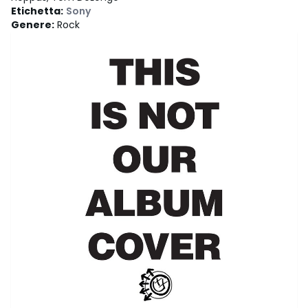
Etichetta
:
Sony
Genere
:
Rock