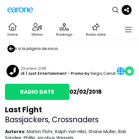
Home
Vitrina
Rankings
Radio date
Ir a la página de inicio
29 enero 2018
JE | Just Entertainment
- Promo by
Sergio Cerruti
RADIO DATE
02/02/2018
Last Fight
Bassjackers
,
Crossnaders
Autores
:
Marlon Flohr, Ralph Van Hilst, Shane Muller, Bob
Sandee, Phillip Jacobus Wessels