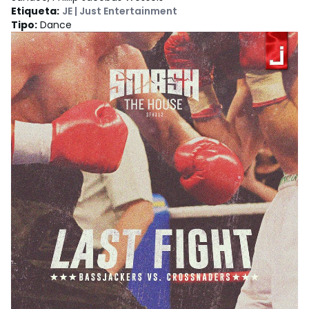
Etiqueta
:
JE | Just Entertainment
Tipo
:
Dance