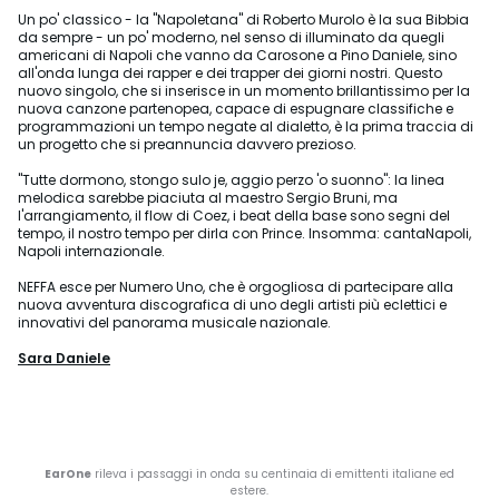
Un po' classico - la "Napoletana" di Roberto Murolo è la sua Bibbia
da sempre - un po' moderno, nel senso di illuminato da quegli
americani di Napoli che vanno da Carosone a Pino Daniele, sino
all'onda lunga dei rapper e dei trapper dei giorni nostri. Questo
nuovo singolo, che si inserisce in un momento brillantissimo per la
nuova canzone partenopea, capace di espugnare classifiche e
programmazioni un tempo negate al dialetto, è la prima traccia di
un progetto che si preannuncia davvero prezioso.
"Tutte dormono, stongo sulo je, aggio perzo 'o suonno": la linea
melodica sarebbe piaciuta al maestro Sergio Bruni, ma
l'arrangiamento, il flow di Coez, i beat della base sono segni del
tempo, il nostro tempo per dirla con Prince. Insomma: cantaNapoli,
Napoli internazionale.
NEFFA esce per Numero Uno, che è orgogliosa di partecipare alla
nuova avventura discografica di uno degli artisti più eclettici e
innovativi del panorama musicale nazionale.
Sara Daniele
EarOne
rileva i passaggi in onda su centinaia di emittenti italiane ed
estere.