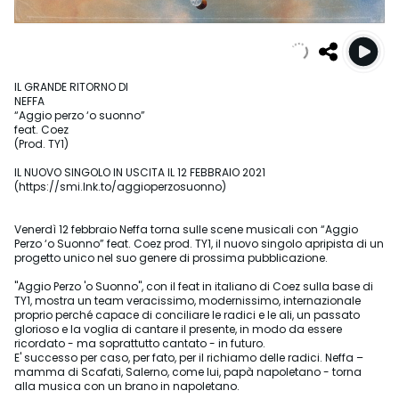
IL GRANDE RITORNO DI
NEFFA
“Aggio perzo ‘o suonno”
feat. Coez
(Prod. TY1)
IL NUOVO SINGOLO IN USCITA IL 12 FEBBRAIO 2021
(https://smi.lnk.to/aggioperzosuonno)
Venerdì 12 febbraio Neffa torna sulle scene musicali con “Aggio
Perzo ‘o Suonno” feat. Coez prod. TY1, il nuovo singolo apripista di un
progetto unico nel suo genere di prossima pubblicazione.
"Aggio Perzo 'o Suonno", con il feat in italiano di Coez sulla base di
TY1, mostra un team veracissimo, modernissimo, internazionale
proprio perché capace di conciliare le radici e le ali, un passato
glorioso e la voglia di cantare il presente, in modo da essere
ricordato - ma soprattutto cantato - in futuro.
E' successo per caso, per fato, per il richiamo delle radici. Neffa –
mamma di Scafati, Salerno, come lui, papà napoletano - torna
alla musica con un brano in napoletano.