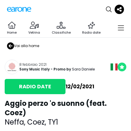
Home
Vetrina
Classifiche
Radio date
Vai alla home
8 febbraio 2021
Sony Music Italy
- Promo by
Sara Daniele
RADIO DATE
12/02/2021
Aggio perzo 'o suonno (feat.
Coez)
Neffa
,
Coez
,
TY1