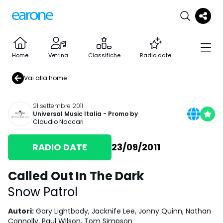
Home
Vetrina
Classifiche
Radio date
Vai alla home
21 settembre 2011
Universal Music Italia
- Promo by
Claudio Naccari
RADIO DATE
23/09/2011
Called Out In The Dark
Snow Patrol
Autori
:
Gary Lightbody, Jacknife Lee, Jonny Quinn, Nathan
Connolly, Paul Wilson, Tom Simpson