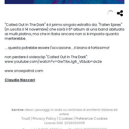
"Called Out In The Dark" è il primo singolo estratto da: "Fallen Epires"
(in uscita il 14 novembre) che sarà il 6° album di una band abituata
ai multi platino, ma che in Italia ancora non si è imposta quanto
meriterebbe.
....questa potrebbe essere l'occasione....il brano è fortissimo!
non perdere il videoclip "Called Out In The Dark":
www.youtube.com/watch?v=GwTXwJg6_VE&ob=av2e
www.snowpatrol.com
Claudio Naccari
EarOne
rileva i passaggi in onda su centinaia di emittenti italiane ed
estere.
Trust
|
Privacy Policy
|
Cookies
|
Preferenze Cookies
Licenza SIAE
: 202600000111