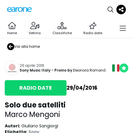
Home
Vetrina
Classifiche
Radio date
Vai alla home
26 aprile 2016
Sony Music Italy
- Promo by
Eleonora Romanò
RADIO DATE
29/04/2016
Solo due satelliti
Marco Mengoni
Autori
:
Giuliano Sangiorgi
Etichetta
:
Sony