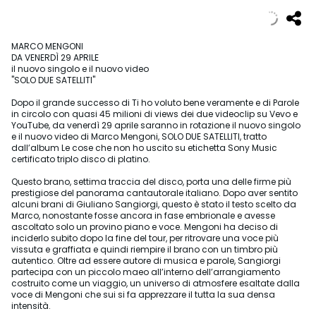
MARCO MENGONI
DA VENERDÌ 29 APRILE
il nuovo singolo e il nuovo video
"SOLO DUE SATELLITI"
Dopo il grande successo di Ti ho voluto bene veramente e di Parole
in circolo con quasi 45 milioni di views dei due videoclip su Vevo e
YouTube, da venerdì 29 aprile saranno in rotazione il nuovo singolo
e il nuovo video di Marco Mengoni, SOLO DUE SATELLITI, tratto
dall’album Le cose che non ho uscito su etichetta Sony Music
certificato triplo disco di platino.
Questo brano, settima traccia del disco, porta una delle firme più
prestigiose del panorama cantautorale italiano. Dopo aver sentito
alcuni brani di Giuliano Sangiorgi, questo è stato il testo scelto da
Marco, nonostante fosse ancora in fase embrionale e avesse
ascoltato solo un provino piano e voce. Mengoni ha deciso di
inciderlo subito dopo la fine del tour, per ritrovare una voce più
vissuta e graffiata e quindi riempire il brano con un timbro più
autentico. Oltre ad essere autore di musica e parole, Sangiorgi
partecipa con un piccolo maeo all’interno dell’arrangiamento
costruito come un viaggio, un universo di atmosfere esaltate dalla
voce di Mengoni che sui si fa apprezzare il tutta la sua densa
intensità.