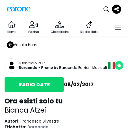
Home
Vetrina
Classifiche
Radio date
Vai alla home
9 febbraio 2017
Baraonda
- Promo by
Baraonda Edizioni Musicali
RADIO DATE
08/02/2017
Ora esisti solo tu
Bianca Atzei
Autori
:
Francesco Silvestre
Etichetta
:
Baraonda