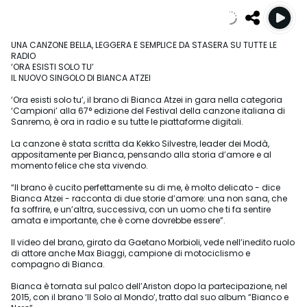
UNA CANZONE BELLA, LEGGERA E SEMPLICE DA STASERA SU TUTTE LE
RADIO
‘ORA ESISTI SOLO TU’
IL NUOVO SINGOLO DI BIANCA ATZEI
‘Ora esisti solo tu’, il brano di Bianca Atzei in gara nella categoria
‘Campioni’ alla 67° edizione del Festival della canzone italiana di
Sanremo, è ora in radio e su tutte le piattaforme digitali.
La canzone è stata scritta da Kekko Silvestre, leader dei Modà,
appositamente per Bianca, pensando alla storia d’amore e al
momento felice che sta vivendo.
“Il brano è cucito perfettamente su di me, è molto delicato - dice
Bianca Atzei - racconta di due storie d’amore: una non sana, che
fa soffrire, e un’altra, successiva, con un uomo che ti fa sentire
amata e importante, che è come dovrebbe essere”.
Il video del brano, girato da Gaetano Morbioli, vede nell’inedito ruolo
di attore anche Max Biaggi, campione di motociclismo e
compagno di Bianca.
Bianca è tornata sul palco dell’Ariston dopo la partecipazione, nel
2015, con il brano ‘Il Solo al Mondo’, tratto dal suo album “Bianco e