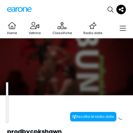
Home
Vetrina
Classifiche
Radio date
Ascolta le radio date
prodbycpkshawn