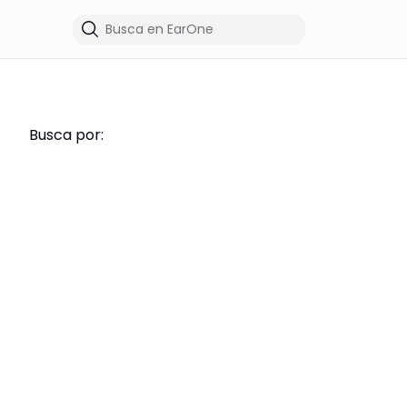
Busca por
: