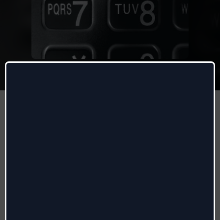
Why'd You Only Call Me
When You're High
Arctic Monkeys
Autores
:
Alex Turner
Radio date:
02/09/2013
Etiqueta
:
Spin-Go!