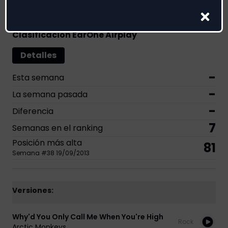
Genere:
Rock
Clasificación EarOne Airplay
Detalles
-
Esta semana
-
La semana pasada
-
Diferencia
7
Semanas en el ranking
Posición más alta
81
Semana
#
38
19/09/2013
Versiones:
Why'd You Only Call Me When You're High
Rock
Arctic Monkeys