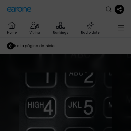
Home
Vitrina
Rankings
Radio date
Ir a la página de inicio