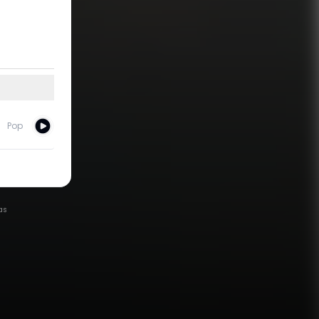
Pop
as