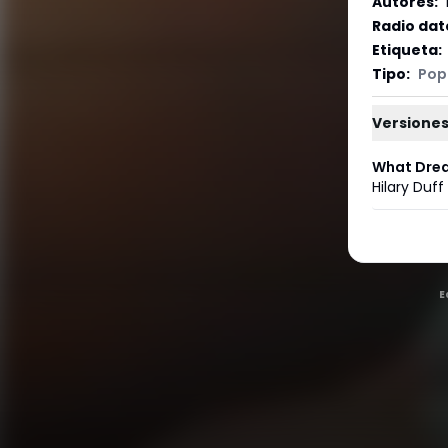
Autores
:
Radio dat
Etiqueta
:
Tipo
:
Pop
Versiones
What Drea
Hilary Duff
E