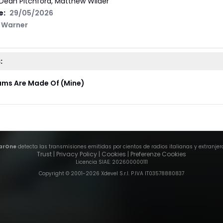
Dean Pitchford, Matthew Wilder
e:
29/05/2026
Warner
:
ms Are Made Of (Mine)
arOne
detecta las transmisiones emitidas por cientos de radios italianas y extranjer
Trust
|
Privacy Policy
|
Cookies
|
Preferenze Cookies
Licencia SIAE
: 202600000111
Copyright © 2001-
2026
Xdevel S.r.l. P.IVA IT03578880837