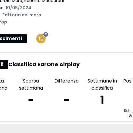
brizio Moro, Roberto Maccaroni
e:
10/05/2024
Fattoria del moro
Pop
2
scimenti
Classifica EarOne Airplay
li
ta
Scorsa
Differenza
Settimane in
Posi
ana
settimana
classifica
-
-
1
Sett
16