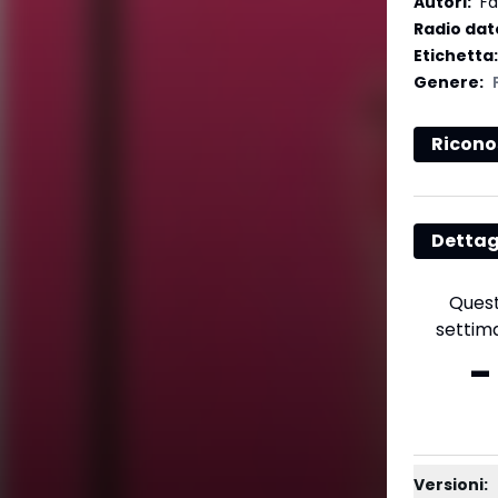
Autori
:
Fa
Radio dat
Etichetta
:
Genere
:
Ricono
Dettag
Ques
settim
-
Versioni: