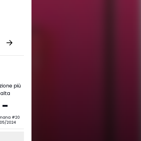
zione più
alta
-
imana
#
20
/05/2024