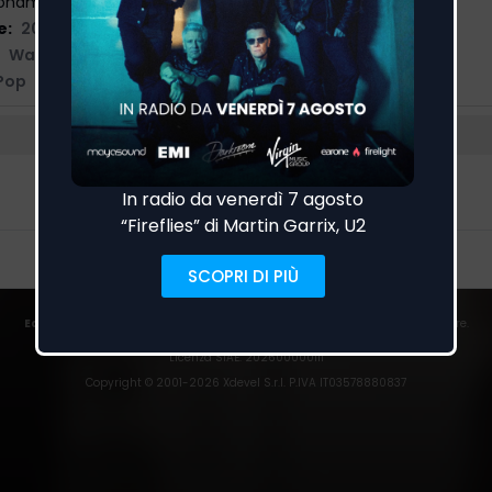
hammed Naji, Niccolò Selmi, Federico Friso
e:
20/03/2026
Warner
Pop
EarOne
rileva i passaggi in onda su centinaia di emittenti italiane ed estere.
Trust
|
Privacy Policy
|
Cookies
|
Preferenze Cookies
Licenza SIAE
: 202600000111
Copyright © 2001-
2026
Xdevel S.r.l. P.IVA IT03578880837