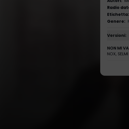
Autori
:
Mo
Radio dat
Etichetta
:
Genere
:
Versioni:
NON MI VA
NOX
,
SELMI