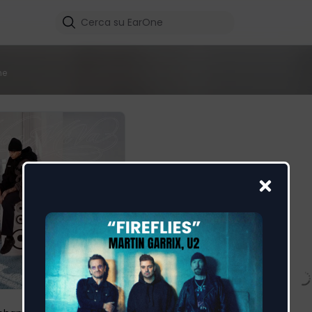
me
NON MI VA
NOX
,
SELMI