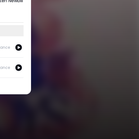
ten Newbill
ance
ance