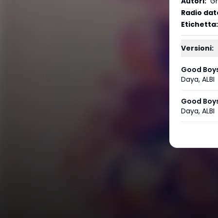
Autori
:
Gr
Radio dat
Etichetta
:
Versioni:
Good Boys
Daya
,
ALBI
Good Boys
Daya
,
ALBI