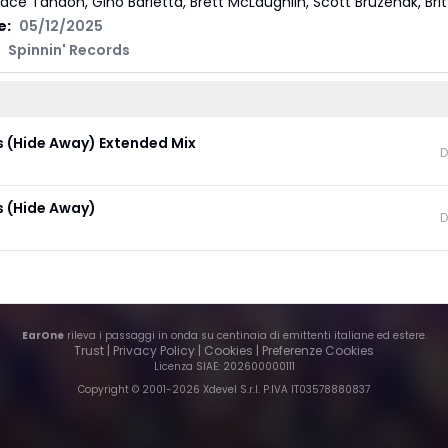
ace Tandon, Gino Barletta, Brett McLaughlin, Scott Bruzenak, Brit
e:
05/12/2025
Spinnin' Records
 (Hide Away) Extended Mix
D
 (Hide Away)
D
EarOne
rileva i passaggi in onda su centinaia di emittenti italiane ed estere.
Trust
|
Privacy Policy
|
Cookies
|
Preferenze Cookies
Licenza SIAE
: 202600000111
Copyright © 2001-
2026
Xdevel S.r.l. P.IVA IT03578880837