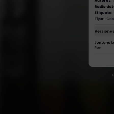
Autores
:
Radio dat
Etiqueta
:
Tipo
:
Can
Versiones
Lontano 
Ron
E