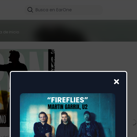
a de inicio
Lontano Lontano
Ron