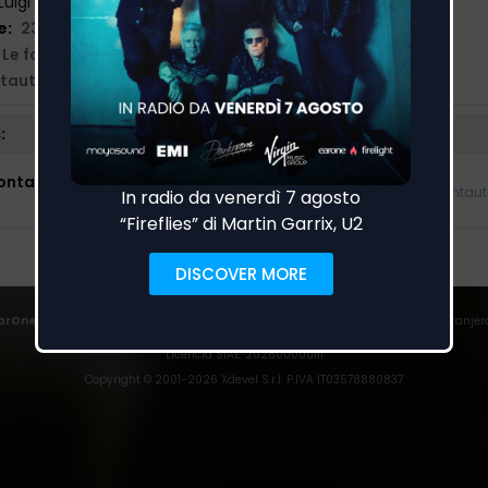
Luigi Tenco
e:
23/02/2024
Le foglie e il vento
tautorato
:
Lontano
Cantaut
arOne
detecta las transmisiones emitidas por cientos de radios italianas y extranjer
Trust
|
Privacy Policy
|
Cookies
|
Preferenze Cookies
Licencia SIAE
: 202600000111
Copyright © 2001-
2026
Xdevel S.r.l. P.IVA IT03578880837