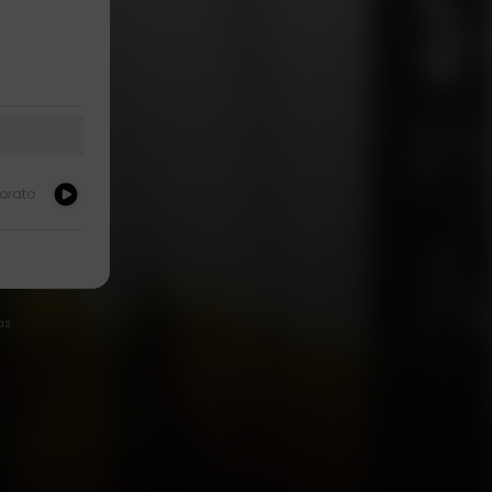
orato
as