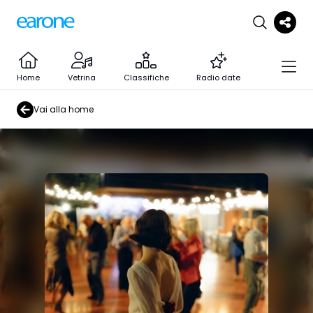
Home
Vetrina
Classifiche
Radio date
Vai alla home