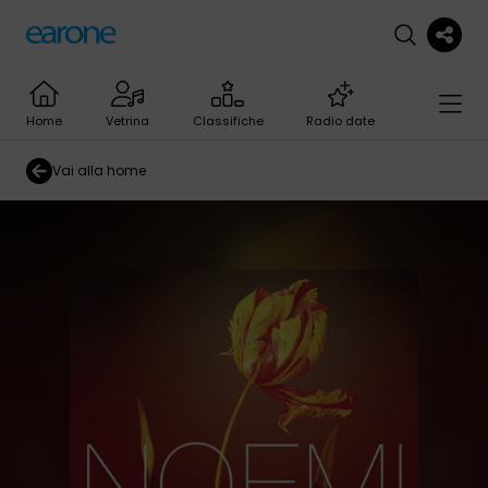
Home
Vetrina
Classifiche
Radio date
Vai alla home