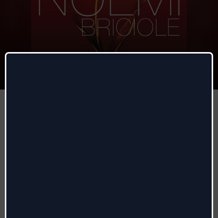
Briciole
Noemi
Autori
:
Marco Ciappelli, Diego Calvetti, Francesco
Sighieri
Etichetta
:
Sony
Genere:
Pop