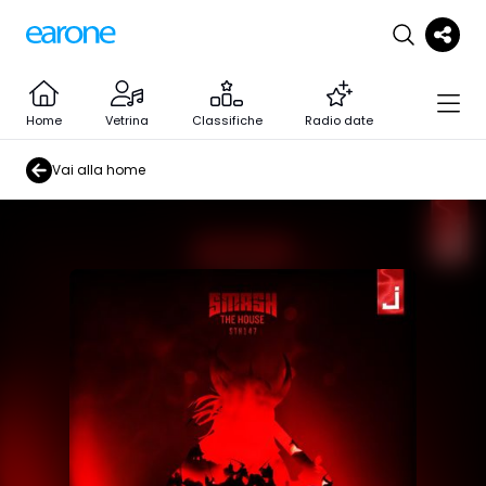
Home
Vetrina
Classifiche
Radio date
Vai alla home