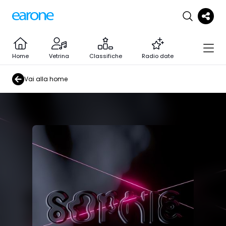
Home
Vetrina
Classifiche
Radio date
Vai alla home