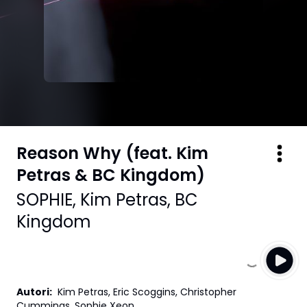
Reason Why (feat. Kim
Petras & BC Kingdom)
SOPHIE
,
Kim Petras
,
BC
Kingdom
Autori
:
Kim Petras, Eric Scoggins, Christopher
Cummings, Sophie Xeon