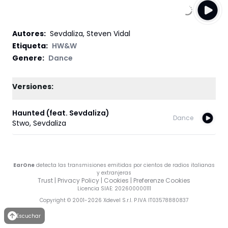
Autores
:
Sevdaliza, Steven Vidal
Etiqueta
:
HW&W
Genere:
Dance
Versiones:
Haunted (feat. Sevdaliza)
Dance
Stwo
,
Sevdaliza
EarOne
detecta las transmisiones emitidas por cientos de radios italianas
y extranjeras
Trust
|
Privacy Policy
|
Cookies
|
Preferenze Cookies
Licencia SIAE
: 202600000111
Copyright © 2001-
2026
Xdevel S.r.l. P.IVA IT03578880837
Escuchar