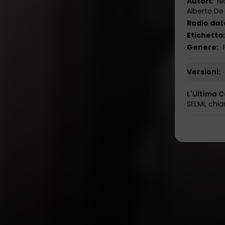
Autori
:
Ni
Alberto De 
Radio dat
Etichetta
:
Genere
:
Versioni:
L'Ultima 
SELMI
,
chi