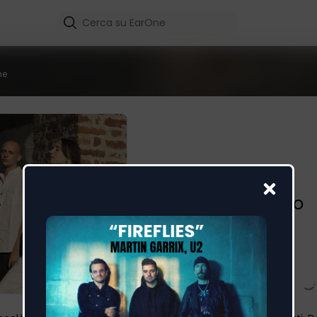
me
L'Ultima Canzone
SELMI
,
chiamamifaro