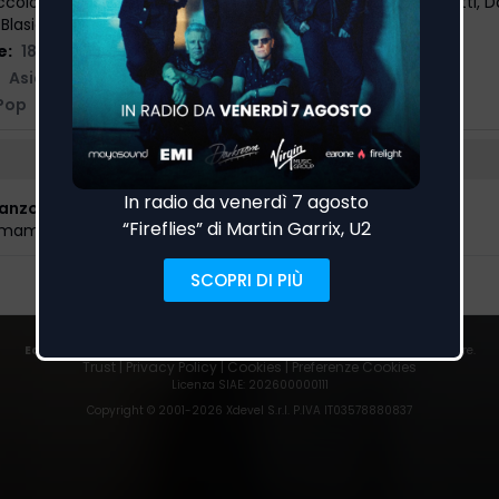
ccolò Selmi, Raffaele Esposito, Angelica Gori, Leonardo Grillotti, 
Blasio
e:
18/07/2025
Asian Fake
,
Warner
Pop
Canzone
amamifaro
EarOne
rileva i passaggi in onda su centinaia di emittenti italiane ed estere.
Trust
|
Privacy Policy
|
Cookies
|
Preferenze Cookies
Licenza SIAE
: 202600000111
Copyright © 2001-
2026
Xdevel S.r.l. P.IVA IT03578880837