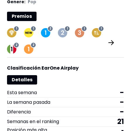
Genere:
Pop
Premios
1
1
2
1
1
1
2
2
Clasificación EarOne Airplay
Detalles
-
Esta semana
-
La semana pasada
-
Diferencia
21
Semanas en el ranking
Posición más alta