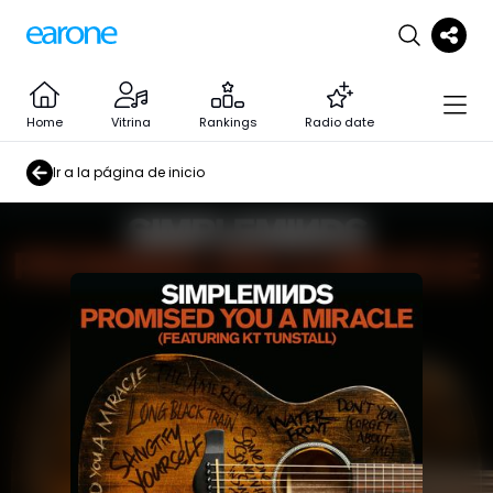
Home
Vitrina
Rankings
Radio date
Ir a la página de inicio