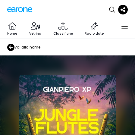
Home
Vetrina
Classifiche
Radio date
Vai alla home