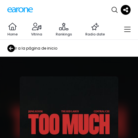
Home
Vitrina
Rankings
Radio date
Ir a la página de inicio