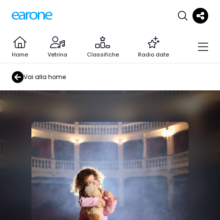
Home
Vetrina
Classifiche
Radio date
Vai alla home