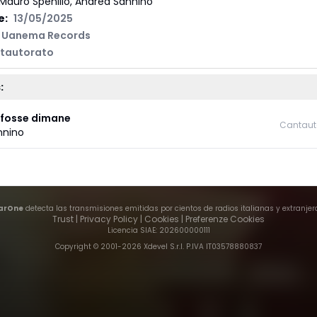
Mauro Spenillo, Andrea Sannino
e:
13/05/2025
Uanema Records
tautorato
:
fosse dimane
Cantaut
nnino
arOne
detecta las transmisiones emitidas por cientos de radios italianas y extranjer
Trust
|
Privacy Policy
|
Cookies
|
Preferenze Cookies
Licencia SIAE
: 202600000111
Copyright © 2001-
2026
Xdevel S.r.l. P.IVA IT03578880837