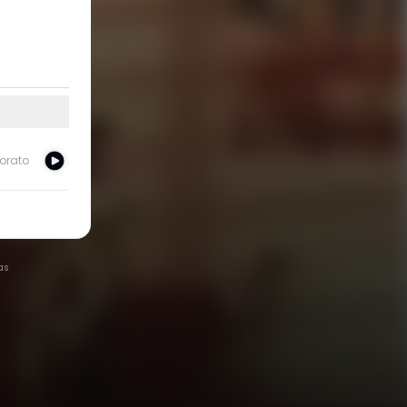
orato
as