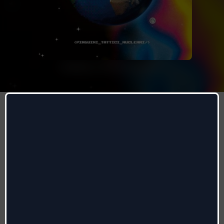
Amaro
Pinguini Tattici Nucleari
Autores
:
Marco Paganelli, Giorgio Pesenti, Riccardo
Zanotti
Radio date:
26/09/2025
Etiqueta
:
Sony