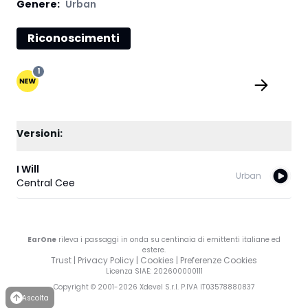
Genere:
Urban
Riconoscimenti
1
Versioni:
I Will
Urban
Central Cee
EarOne
rileva i passaggi in onda su centinaia di emittenti italiane ed
estere.
Trust
|
Privacy Policy
|
Cookies
|
Preferenze Cookies
Licenza SIAE
: 202600000111
Copyright © 2001-
2026
Xdevel S.r.l. P.IVA IT03578880837
Ascolta