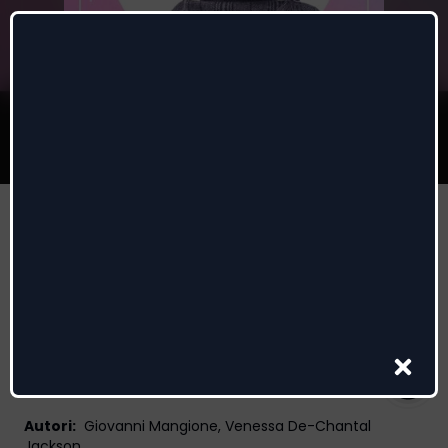
Here I Am (feat. Venessa
Jackson)
Diego Mates
,
Joe Mangione
,
Venessa Jackson
Autori
:
Giovanni Mangione, Venessa De-Chantal
Jackson