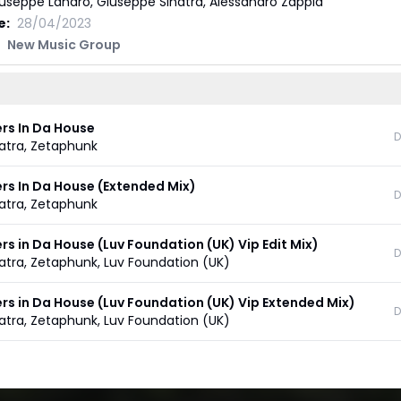
useppe Landro, Giuseppe Sinatra, Alessandro Zappia
e:
28/04/2023
New Music Group
rs In Da House
D
atra
,
Zetaphunk
rs In Da House (Extended Mix)
D
atra
,
Zetaphunk
rs in Da House (Luv Foundation (UK) Vip Edit Mix)
D
atra
,
Zetaphunk
,
Luv Foundation (UK)
rs in Da House (Luv Foundation (UK) Vip Extended Mix)
D
atra
,
Zetaphunk
,
Luv Foundation (UK)