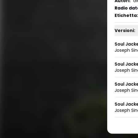
Autori
:
Gi
Radio dat
Etichetta
:
Versioni:
Soul Jacke
Joseph Sin
Soul Jacke
Joseph Sin
Soul Jacke
Joseph Sin
Soul Jacke
Joseph Sin