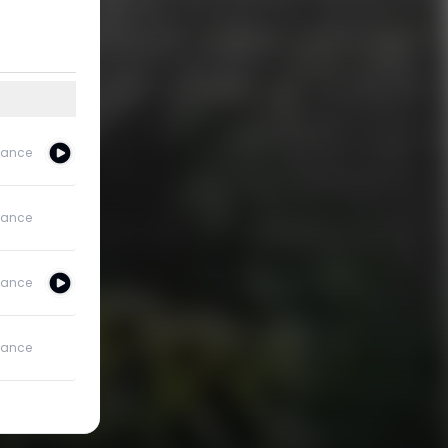
ance
ance
ance
ance