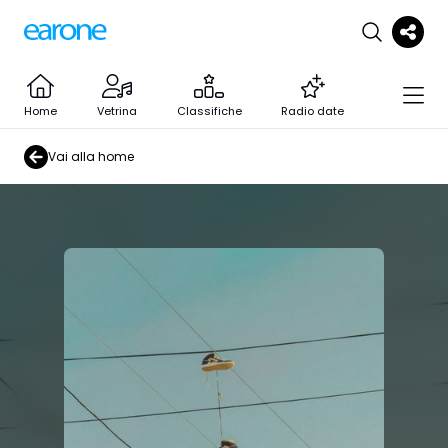
Home
Vetrina
Classifiche
Radio date
Vai alla home