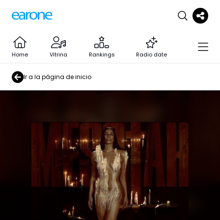
Home
Vitrina
Rankings
Radio date
Ir a la página de inicio