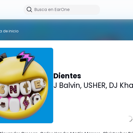
a de inicio
Dientes
J Balvin
,
USHER
,
DJ Kha