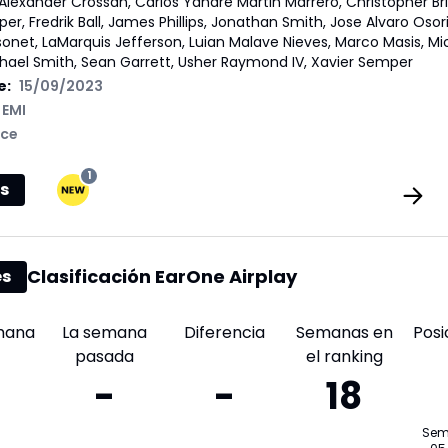
Alexander Crossan, Carlos Yandre Martin Marrero, Christopher Br
r, Fredrik Ball, James Phillips, Jonathan Smith, Jose Alvaro Osori
onet, LaMarquis Jefferson, Luian Malave Nieves, Marco Masis, Mi
chael Smith, Sean Garrett, Usher Raymond IV, Xavier Semper
e:
15/09/2023
EMI
ce
1
s
Clasificación EarOne Airplay
es
mana
La semana
Diferencia
Semanas en
Posi
pasada
el ranking
-
-
18
Se