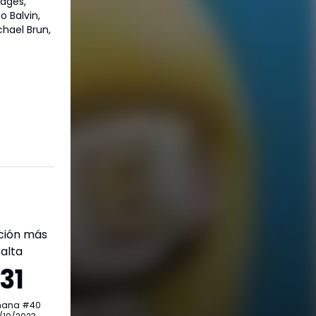
idges,
o Balvin,
chael Brun,
ción más
alta
31
mana
#
40