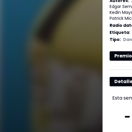
Autores
:
Edgar Sempe
Kedin Mays
Patrick Mi
Radio dat
Etiqueta
:
Tipo
:
Dan
Premio
Detall
Esta se
-