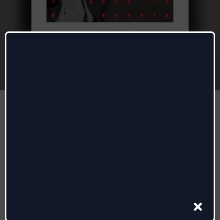
Till Your Mind Is Shining
Peter Gabriel
Autori
:
Peter Gabriel
Radio date:
07/04/2026
Etichetta
:
Real World
,
Virgin Music