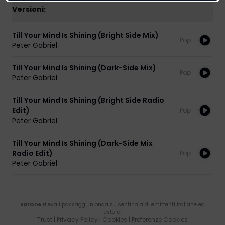
Versioni:
Till Your Mind Is Shining (Bright Side Mix)
Pop
Peter Gabriel
Till Your Mind Is Shining (Dark-Side Mix)
Pop
Peter Gabriel
Till Your Mind Is Shining (Bright Side Radio
Edit)
Pop
Peter Gabriel
Till Your Mind Is Shining (Dark-Side Mix
Radio Edit)
Pop
Peter Gabriel
EarOne
rileva i passaggi in onda su centinaia di emittenti italiane ed
estere.
Trust
|
Privacy Policy
|
Cookies
|
Preferenze Cookies