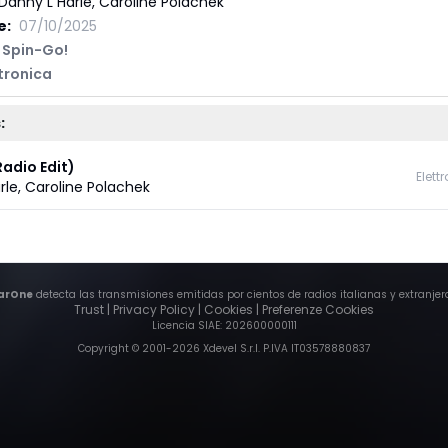
Danny L Harle, Caroline Polachek
e:
07/10/2025
Spin-Go!
tronica
:
adio Edit)
Elett
rle
,
Caroline Polachek
arOne
detecta las transmisiones emitidas por cientos de radios italianas y extranjer
Trust
|
Privacy Policy
|
Cookies
|
Preferenze Cookies
Licencia SIAE
: 202600000111
Copyright © 2001-
2026
Xdevel S.r.l. P.IVA IT03578880837