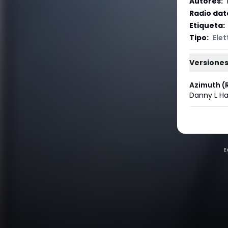
Autores
:
Radio dat
Etiqueta
:
Tipo
:
Elet
Versiones
Azimuth (R
Danny L Ha
E