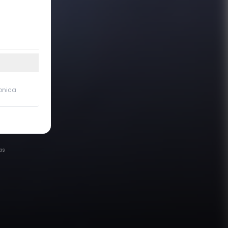
ronica
as