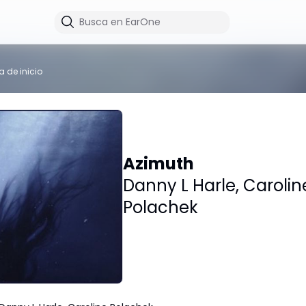
a de inicio
Azimuth
Danny L Harle
,
Carolin
Polachek