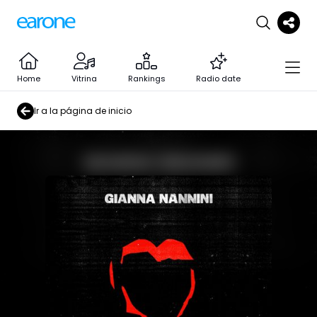
Home
Vitrina
Rankings
Radio date
Ir a la página de inicio