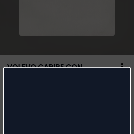
VOLEVO CAPIRE CON
MARRACASH
Madame
,
Marracash
Autores
:
Madame, Fabio Rizzo, Luca Narducci, Nicolas
Biasin
Radio date:
17/04/2026