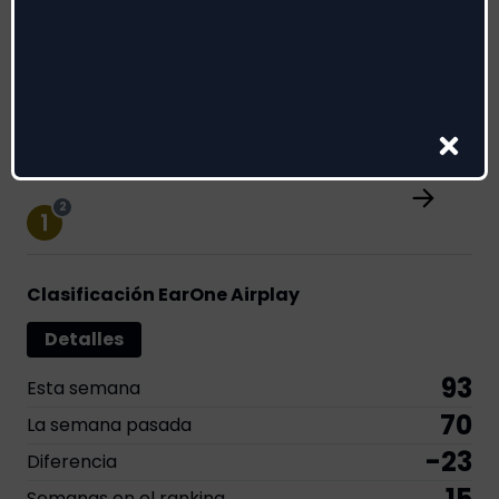
Etiqueta
:
Sugar Music
Genere:
Urban
Premios
3
5
5
1
9
3
2
Clasificación EarOne Airplay
Detalles
93
Esta semana
70
La semana pasada
-23
Diferencia
15
Semanas en el ranking