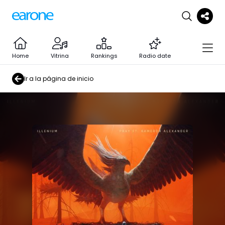
Home
Vitrina
Rankings
Radio date
Ir a la página de inicio