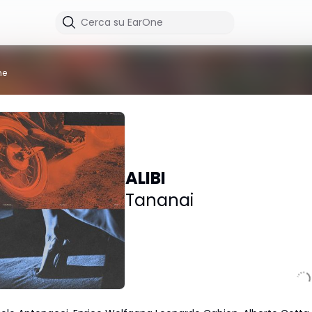
me
ALIBI
Tananai