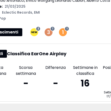
olo Antonacci, Enrico Wolfgang Leonardo Cabion, Alberto Cott
e:
21/03/2025
Eclectic Records
,
EMI
Pop
2
1
1
scimenti
Classifica EarOne Airplay
li
ta
Scorsa
Differenza
Settimane in
Posi
ana
settimana
classifica
-
-
16
Sett
17