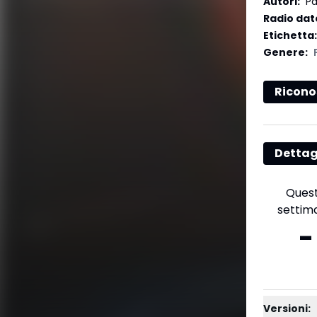
Autori
:
Pa
Radio dat
Etichetta
:
Genere
:
Ricono
Dettag
Ques
settim
-
Versioni: