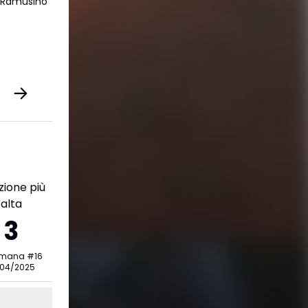
a Ramusino
zione più
alta
3
imana
#
16
/04/2025