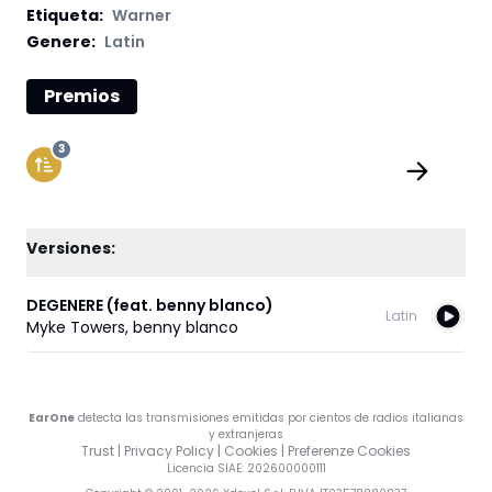
Etiqueta
:
Warner
Genere:
Latin
Premios
3
Versiones:
DEGENERE (feat. benny blanco)
Latin
Myke Towers
,
benny blanco
EarOne
detecta las transmisiones emitidas por cientos de radios italianas
y extranjeras
Trust
|
Privacy Policy
|
Cookies
|
Preferenze Cookies
Licencia SIAE
: 202600000111