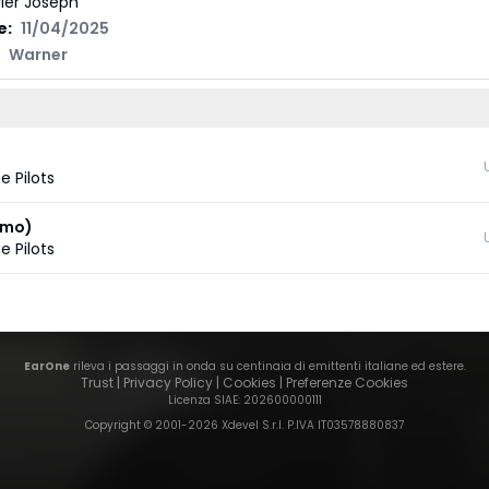
ler Joseph
e:
11/04/2025
Warner
 Pilots
emo)
 Pilots
EarOne
rileva i passaggi in onda su centinaia di emittenti italiane ed estere.
Trust
|
Privacy Policy
|
Cookies
|
Preferenze Cookies
Licenza SIAE
: 202600000111
Copyright © 2001-
2026
Xdevel S.r.l. P.IVA IT03578880837