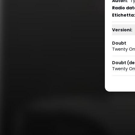
Autori
:
Ty
Radio dat
Etichetta
:
Versioni:
Doubt
Twenty One
Doubt (d
Twenty One