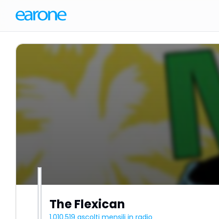
The Flexican
1.010.519
ascolti mensili in radio